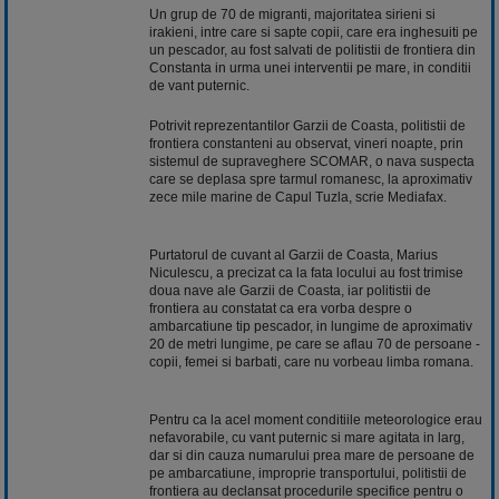
Un grup de 70 de migranti, majoritatea sirieni si
irakieni, intre care si sapte copii, care era inghesuiti pe
un pescador, au fost salvati de politistii de frontiera din
Constanta in urma unei interventii pe mare, in conditii
de vant puternic.
Potrivit reprezentantilor Garzii de Coasta, politistii de
frontiera constanteni au observat, vineri noapte, prin
sistemul de supraveghere SCOMAR, o nava suspecta
care se deplasa spre tarmul romanesc, la aproximativ
zece mile marine de Capul Tuzla, scrie Mediafax.
Purtatorul de cuvant al Garzii de Coasta, Marius
Niculescu, a precizat ca la fata locului au fost trimise
doua nave ale Garzii de Coasta, iar politistii de
frontiera au constatat ca era vorba despre o
ambarcatiune tip pescador, in lungime de aproximativ
20 de metri lungime, pe care se aflau 70 de persoane -
copii, femei si barbati, care nu vorbeau limba romana.
Pentru ca la acel moment conditiile meteorologice erau
nefavorabile, cu vant puternic si mare agitata in larg,
dar si din cauza numarului prea mare de persoane de
pe ambarcatiune, improprie transportului, politistii de
frontiera au declansat procedurile specifice pentru o