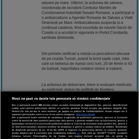
salvare pe mare. Ulterior, la actiunea de salvare,
coordonata de lucratorii Centrului Maritim de
Coordonareal Autoritatii Navale Romane, a participat si
o ambarcatiune a Agentiei Romane de Salvare a Vietii
Omenesti pe Mare. Ambarcatiunea suspecta si-a
continuat calatoria, fiind escortata de navele Garzii de
Coasta si a acostat in siguranta in Portul Constanta,
sambata dimineata.
Din primele verificari a reiesit ca pescadorul plecase
de pe coasta Turciei, avand la bord sapte copii, intre
care un bebelus de numai cinci luni, 20 de femei si 43
de barbati, majoritatea cetateni sirieni si irakieni.
La actiunea de debarcare, triere si evaluare medicala
au participat, alaturi de politistii de frontiera,
reprezentanti ai ISU Dobrogea, IJJ Constanta si ai
Nouă ne pasă ca datele tale personale să rămână confidențiale
Serviciului pentru Imigrari al judetului Constanta.
Noi și partenerii noștri
201
stocăm și/sau accesăm informații pe dispozitivul dvs., precum identificatorii
cookie unici pentru prelucrarea datelor cu caracter personal. Puteți accepta sau gestiona alegerile dvs.
făcând clic mai jos sau în orice moment, pe pagina cu politica de confidențialitate. Aceste alegeri vor fi
raportate partenerilor noștri și nu vă vor afecta navigarea.
Mai multe detalii
Politistii de frontiera continua cercetarile in acest caz,
Noi si partenerii nostri (retelele de socializare si agentiile de publicitate partenere, precum si furnizorii
urmand sa stabileasca identitatea si nationalitatea
nostri de servicii de date analitice) prelucram date pentru a permite website-ului sa functioneze, pentru a
personaliza continutul si anunturile publicitare afisate in functie de interesele si/sau profilul dvs., pentru a
migrantilor, dar si sa identifice calauzele. La finalizarea
va oferi functionalitati aferente retelelor de socializare si pentru a analiza traficul pe website. Beneficiati
verificarilor, intregul grup de migranti va intra in
de drepturile prevazute de art. 15-22 din GDPR in legatura cu prelucrarea datelor cu caracter personal.
Aceste drepturi pot fi exercitate prin modalitatea indicata
aici
. Prin click pe “ACCEPT TOATE”, acceptati
custodia Inspectoratului General pentru Imigrari.
folosirea tuturor Tehnologiilor de tip Cookie, care implica inclusiv acceptul dvs. cu privire la