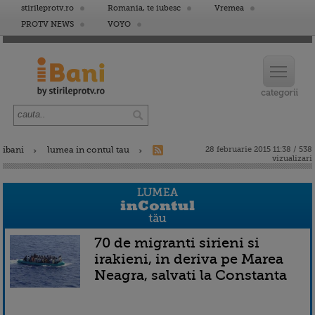
stirileprotv.ro
Romania, te iubesc
Vremea
PROTV NEWS
VOYO
ibani
lumea in contul tau
28 februarie 2015 11:38 / 538
vizualizari
70 de migranti sirieni si
irakieni, in deriva pe Marea
Neagra, salvati la Constanta