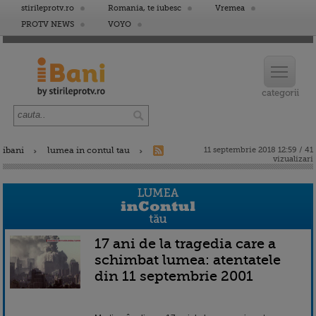
stirileprotv.ro
Romania, te iubesc
Vremea
PROTV NEWS
VOYO
ibani
lumea in contul tau
11 septembrie 2018 12:59 / 41
vizualizari
17 ani de la tragedia care a
schimbat lumea: atentatele
din 11 septembrie 2001