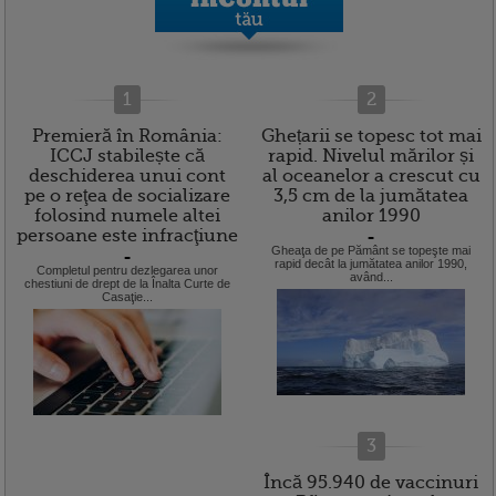
1
2
Premieră în România:
Ghețarii se topesc tot mai
ICCJ stabilește că
rapid. Nivelul mărilor și
deschiderea unui cont
al oceanelor a crescut cu
pe o reţea de socializare
3,5 cm de la jumătatea
folosind numele altei
anilor 1990
persoane este infracţiune
=
Gheaţa de pe Pământ se topeşte mai
=
rapid decât la jumătatea anilor 1990,
Completul pentru dezlegarea unor
având...
chestiuni de drept de la Înalta Curte de
Casaţie...
3
Încă 95.940 de vaccinuri