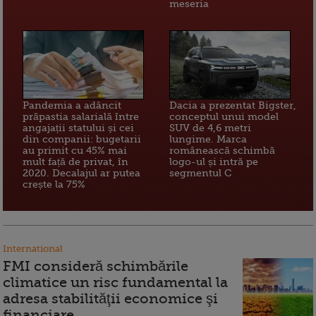
meseria
Pandemia a adâncit
Dacia a prezentat Bigster,
prăpastia salarială între
conceptul unui model
angajații statului și cei
SUV de 4,6 metri
din companii: bugetarii
lungime. Marca
au primit cu 45% mai
românească schimbă
mult față de privat, în
logo-ul și intră pe
2020. Decalajul ar putea
segmentul C
crește la 75%
International
FMI consideră schimbările
climatice un risc fundamental la
adresa stabilităţii economice şi
financiare