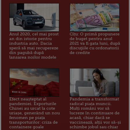
Anul 2020, cel mai prost
Cîțu: O primă propunere
an din istorie pentru
de buget pentru anul
industria auto. Dacia
2021 va fi gata luni, după
speră să mai recupereze
discuţiile cu ordonatorii
din pagubă după
de credite
lansarea noilor modele
Efect neașteptat al
Pandemia a transformat
pandemiei. Exporturile
radical piața muncii.
Chinei au urcat la cote
Mulți români vor să
uriașe, generând un nou
lucreze în continuare de
fenomen pe piața
acasă, chiar dacă se
transporturilor: criza de
vaccinează, alții vor să-și
containere goale
schimbe jobul sau chiar