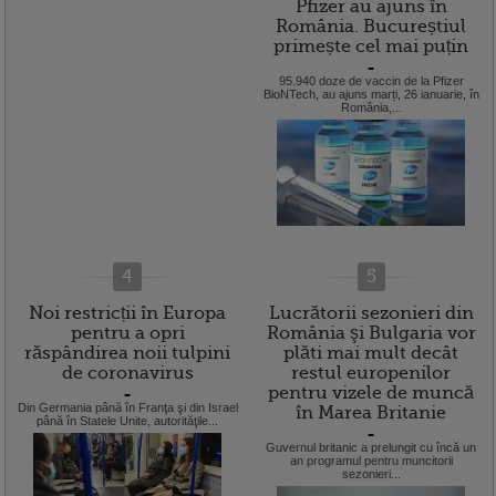
Pfizer au ajuns în
România. Bucureștiul
primește cel mai puțin
=
95.940 doze de vaccin de la Pfizer
BioNTech, au ajuns marți, 26 ianuarie, în
România,...
4
5
Noi restricții în Europa
Lucrătorii sezonieri din
pentru a opri
România şi Bulgaria vor
răspândirea noii tulpini
plăti mai mult decât
de coronavirus
restul europenilor
pentru vizele de muncă
=
Din Germania până în Franţa şi din Israel
în Marea Britanie
până în Statele Unite, autorităţile...
=
Guvernul britanic a prelungit cu încă un
an programul pentru muncitorii
sezonieri...