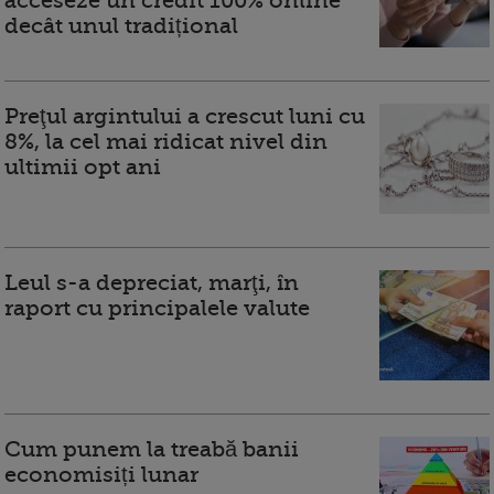
acceseze un credit 100% online
decât unul tradițional
Preţul argintului a crescut luni cu
8%, la cel mai ridicat nivel din
ultimii opt ani
Leul s-a depreciat, marţi, în
raport cu principalele valute
Cum punem la treabă banii
economisiți lunar