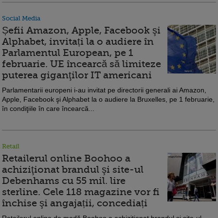
Social Media
Șefii Amazon, Apple, Facebook şi
Alphabet, invitați la o audiere în
Parlamentul European, pe 1
februarie. UE încearcă să limiteze
puterea giganţilor IT americani
Parlamentarii europeni i-au invitat pe directorii generali ai Amazon,
Apple, Facebook şi Alphabet la o audiere la Bruxelles, pe 1 februarie,
în condiţiile în care încearcă...
Retail
Retailerul online Boohoo a
achiziţionat brandul şi site-ul
Debenhams cu 55 mil. lire
sterline. Cele 118 magazine vor fi
închise şi angajații, concediați
Retailerul online de modă Boohoo a achiziţionat brandul şi site-ul