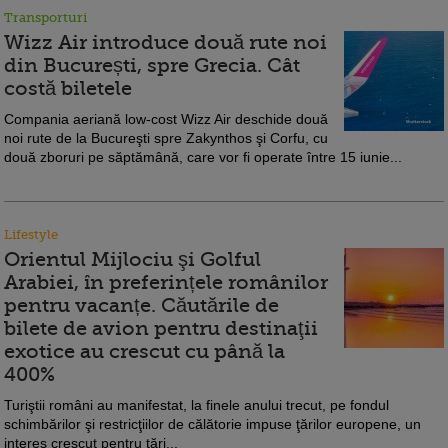
Transporturi
Wizz Air introduce două rute noi
din București, spre Grecia. Cât
costă biletele
Compania aeriană low-cost Wizz Air deschide două
noi rute de la Bucureşti spre Zakynthos şi Corfu, cu
două zboruri pe săptămână, care vor fi operate între 15 iunie...
Lifestyle
Orientul Mijlociu şi Golful
Arabiei, în preferințele românilor
pentru vacanțe. Căutările de
bilete de avion pentru destinaţii
exotice au crescut cu până la
400%
Turiştii români au manifestat, la finele anului trecut, pe fondul
schimbărilor şi restricţiilor de călătorie impuse ţărilor europene, un
interes crescut pentru ţări...