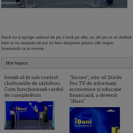
10 reguli pentru decizii financiare
inteligente
Dacă nu-ți ajunge salariul de pe o lună pe alta, nu știi pe ce ai cheltuit
bani și nu reușești să pui un ban deoparte pentru zile negre,
înseamnă ca ai nevoie...
Hot topics:
Invață să ții sub control
”Incont”, site-ul Știrile
cheltuielile de sărbători.
Pro TV de informații
Cum funcționează cardul
economice și educație
de cumpărături
financiară, a devenit
”iBani”