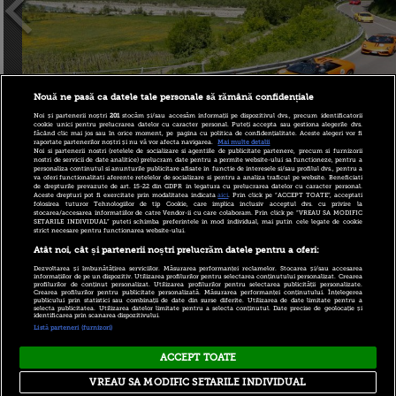
Nouă ne pasă ca datele tale personale să rămână confidențiale
Noi și partenerii noștri
201
stocăm și/sau accesăm informații pe dispozitivul dvs., precum identificatorii
cookie unici pentru prelucrarea datelor cu caracter personal. Puteți accepta sau gestiona alegerile dvs.
făcând clic mai jos sau în orice moment, pe pagina cu politica de confidențialitate. Aceste alegeri vor fi
raportate partenerilor noștri și nu vă vor afecta navigarea.
Mai multe detalii
Noi si partenerii nostri (retelele de socializare si agentiile de publicitate partenere, precum si furnizorii
nostri de servicii de date analitice) prelucram date pentru a permite website-ului sa functioneze, pentru a
personaliza continutul si anunturile publicitare afisate in functie de interesele si/sau profilul dvs., pentru a
va oferi functionalitati aferente retelelor de socializare si pentru a analiza traficul pe website. Beneficiati
de drepturile prevazute de art. 15-22 din GDPR in legatura cu prelucrarea datelor cu caracter personal.
Aceste drepturi pot fi exercitate prin modalitatea indicata
aici
. Prin click pe “ACCEPT TOATE”, acceptati
folosirea tuturor Tehnologiilor de tip Cookie, care implica inclusiv acceptul dvs. cu privire la
stocarea/accesarea informatiilor de catre Vendor-ii cu care colaboram. Prin click pe “VREAU SA MODIFIC
SETARILE INDIVIDUAL” puteti schimba preferintele in mod individual, mai putin cele legate de cookie
strict necesare pentru functionarea website-ului.
Atât noi, cât și partenerii noștri prelucrăm datele pentru a oferi:
Dezvoltarea și îmbunătățirea serviciilor. Măsurarea performanței reclamelor. Stocarea și/sau accesarea
informațiilor de pe un dispozitiv. Utilizarea profilurilor pentru selectarea conținutului personalizat. Crearea
profilurilor de conținut personalizat. Utilizarea profilurilor pentru selectarea publicității personalizate.
Crearea profilurilor pentru publicitate personalizată. Măsurarea performanței conținutului. Înțelegerea
publicului prin statistici sau combinații de date din surse diferite. Utilizarea de date limitate pentru a
selecta publicitatea. Utilizarea datelor limitate pentru a selecta conținutul. Date precise de geolocație și
identificarea prin scanarea dispozitivului.
autor:
iBani
, 26 mai 2013 11:55
Listă parteneri (furnizori)
ACCEPT TOATE
Copyright © 2026 PRO TV S.R.L |
Politica de Cookie
|
VREAU SA MODIFIC SETARILE INDIVIDUAL
Politica Confidentialitate
|
RSS