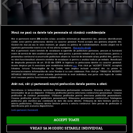
Nouă ne pasă ca datele tale personale să rămână confidențiale
Noi și partenerii noștri
201
stocăm și/sau accesăm informații pe dispozitivul dvs., precum identificatorii
cookie unici pentru prelucrarea datelor cu caracter personal. Puteți accepta sau gestiona alegerile dvs.
făcând clic mai jos sau în orice moment, pe pagina cu politica de confidențialitate. Aceste alegeri vor fi
raportate partenerilor noștri și nu vă vor afecta navigarea.
Mai multe detalii
Noi si partenerii nostri (retelele de socializare si agentiile de publicitate partenere, precum si furnizorii
nostri de servicii de date analitice) prelucram date pentru a permite website-ului sa functioneze, pentru a
personaliza continutul si anunturile publicitare afisate in functie de interesele si/sau profilul dvs., pentru a
va oferi functionalitati aferente retelelor de socializare si pentru a analiza traficul pe website. Beneficiati
de drepturile prevazute de art. 15-22 din GDPR in legatura cu prelucrarea datelor cu caracter personal.
Aceste drepturi pot fi exercitate prin modalitatea indicata
aici
. Prin click pe “ACCEPT TOATE”, acceptati
folosirea tuturor Tehnologiilor de tip Cookie, care implica inclusiv acceptul dvs. cu privire la
stocarea/accesarea informatiilor de catre Vendor-ii cu care colaboram. Prin click pe “VREAU SA MODIFIC
SETARILE INDIVIDUAL” puteti schimba preferintele in mod individual, mai putin cele legate de cookie
strict necesare pentru functionarea website-ului.
Atât noi, cât și partenerii noștri prelucrăm datele pentru a oferi:
Dezvoltarea și îmbunătățirea serviciilor. Măsurarea performanței reclamelor. Stocarea și/sau accesarea
informațiilor de pe un dispozitiv. Utilizarea profilurilor pentru selectarea conținutului personalizat. Crearea
profilurilor de conținut personalizat. Utilizarea profilurilor pentru selectarea publicității personalizate.
Crearea profilurilor pentru publicitate personalizată. Măsurarea performanței conținutului. Înțelegerea
publicului prin statistici sau combinații de date din surse diferite. Utilizarea de date limitate pentru a
selecta publicitatea. Utilizarea datelor limitate pentru a selecta conținutul. Date precise de geolocație și
identificarea prin scanarea dispozitivului.
autor:
iBani
, 15 septembrie 2015 16:02
Listă parteneri (furnizori)
ACCEPT TOATE
Copyright © 2026 PRO TV S.R.L |
Politica de Cookie
|
VREAU SA MODIFIC SETARILE INDIVIDUAL
Politica Confidentialitate
|
RSS