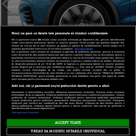
Nouă ne pasă ca datele tale personale să rămână confidențiale
Noi și partenerii noștri
201
stocăm și/sau accesăm informații pe dispozitivul dvs., precum identificatorii
cookie unici pentru prelucrarea datelor cu caracter personal. Puteți accepta sau gestiona alegerile dvs.
făcând clic mai jos sau în orice moment, pe pagina cu politica de confidențialitate. Aceste alegeri vor fi
raportate partenerilor noștri și nu vă vor afecta navigarea.
Mai multe detalii
Noi si partenerii nostri (retelele de socializare si agentiile de publicitate partenere, precum si furnizorii
nostri de servicii de date analitice) prelucram date pentru a permite website-ului sa functioneze, pentru a
personaliza continutul si anunturile publicitare afisate in functie de interesele si/sau profilul dvs., pentru a
va oferi functionalitati aferente retelelor de socializare si pentru a analiza traficul pe website. Beneficiati
de drepturile prevazute de art. 15-22 din GDPR in legatura cu prelucrarea datelor cu caracter personal.
Aceste drepturi pot fi exercitate prin modalitatea indicata
aici
. Prin click pe “ACCEPT TOATE”, acceptati
folosirea tuturor Tehnologiilor de tip Cookie, care implica inclusiv acceptul dvs. cu privire la
stocarea/accesarea informatiilor de catre Vendor-ii cu care colaboram. Prin click pe “VREAU SA MODIFIC
SETARILE INDIVIDUAL” puteti schimba preferintele in mod individual, mai putin cele legate de cookie
strict necesare pentru functionarea website-ului.
Atât noi, cât și partenerii noștri prelucrăm datele pentru a oferi:
Dezvoltarea și îmbunătățirea serviciilor. Măsurarea performanței reclamelor. Stocarea și/sau accesarea
informațiilor de pe un dispozitiv. Utilizarea profilurilor pentru selectarea conținutului personalizat. Crearea
profilurilor de conținut personalizat. Utilizarea profilurilor pentru selectarea publicității personalizate.
Crearea profilurilor pentru publicitate personalizată. Măsurarea performanței conținutului. Înțelegerea
publicului prin statistici sau combinații de date din surse diferite. Utilizarea de date limitate pentru a
selecta publicitatea. Utilizarea datelor limitate pentru a selecta conținutul. Date precise de geolocație și
identificarea prin scanarea dispozitivului.
autor:
Alexandru Banu
, 30 iunie 2013 12:59
Listă parteneri (furnizori)
ACCEPT TOATE
Copyright © 2026 PRO TV S.R.L |
Politica de Cookie
|
VREAU SA MODIFIC SETARILE INDIVIDUAL
Politica Confidentialitate
|
RSS