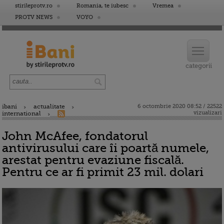
stirileprotv.ro
Romania, te iubesc
Vremea
PROTV NEWS
VOYO
ibani
actualitate
6 octombrie 2020 08:52 / 22522
vizualizari
international
John McAfee, fondatorul
antivirusului care îi poartă numele,
arestat pentru evaziune fiscală.
Pentru ce ar fi primit 23 mil. dolari