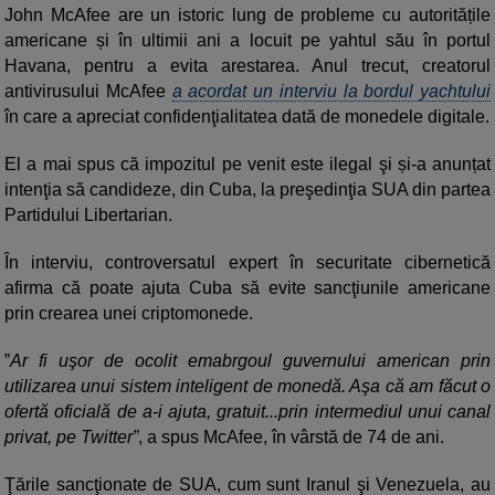
John McAfee are un istoric lung de probleme cu autoritățile
americane și în ultimii ani a locuit pe yahtul său în portul
Havana, pentru a evita arestarea. Anul trecut, creatorul
antivirusului McAfee
a acordat un interviu la bordul yachtului
în care a apreciat confidenţialitatea dată de monedele digitale.
El a mai spus că impozitul pe venit este ilegal şi și-a anunțat
intenţia să candideze, din Cuba, la preşedinţia SUA din partea
Partidului Libertarian.
În interviu, controversatul expert în securitate cibernetică
afirma că poate ajuta Cuba să evite sancţiunile americane
prin crearea unei criptomonede.
”
Ar fi uşor de ocolit emabrgoul guvernului american prin
utilizarea unui sistem inteligent de monedă. Aşa că am făcut o
ofertă oficială de a-i ajuta, gratuit...prin intermediul unui canal
privat, pe Twitter”
, a spus McAfee, în vârstă de 74 de ani.
Ţările sancţionate de SUA, cum sunt Iranul şi Venezuela, au