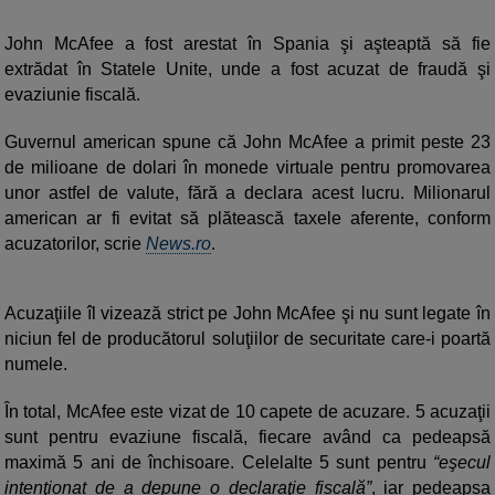
John McAfee a fost arestat în Spania şi aşteaptă să fie
extrădat în Statele Unite, unde a fost acuzat de fraudă şi
evaziunie fiscală.
Guvernul american spune că John McAfee a primit peste 23
de milioane de dolari în monede virtuale pentru promovarea
unor astfel de valute, fără a declara acest lucru. Milionarul
american ar fi evitat să plătească taxele aferente, conform
acuzatorilor, scrie
News.ro
.
Acuzaţiile îl vizează strict pe John McAfee şi nu sunt legate în
niciun fel de producătorul soluţiilor de securitate care-i poartă
numele.
În total, McAfee este vizat de 10 capete de acuzare. 5 acuzaţii
sunt pentru evaziune fiscală, fiecare având ca pedeapsă
maximă 5 ani de închisoare. Celelalte 5 sunt pentru
“eşecul
intenţionat de a depune o declaraţie fiscală”
, iar pedeapsa