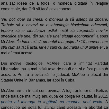
analizat ideea de a folosi o monedă digitală în relaţiile
comerciale, dar fără să facă ceva concret.
”Nu poţi doar să creezi o monedă şi să aştepţi să zboare.
Trebuie să o bazezi pe o tehnologie blockchain adecvată,
trebuie să o structurezi astfel încât să răspundă nevilor
specifice ale unei ţări sau ale unei situaţii economice”
, a spus
McAfee.
”În lume există probabil mai puţin de 10 oameni care
ştiu cum să facă asta. Iar eu sunt cu siguranţă unul dintre ei”
, a
mai afirmat acesta.
Din motive ideologice, McAfee, care a înființat Partidul
Libertarian, nu a mai plătit taxe de nouă ani şi a fost pus sub
acuzare. Pentru a evita să fie judecat, McAfee a plecat din
Statele Unite în Bahamas, iar apoi în Cuba.
McAfee are un trecut controversat. A fugit anterior din Belize,
unde trăia de mai mulţi ani, după ce poliţia l-a căutat, în 2012,
pentru a-l interoga în legătură cu moartea unui vecin
. A
cunoscut-o pe soţia lui atunci când aceasta l-a abordat ca